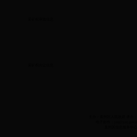
采矿权审批信息
采矿权出让信息
主办：袁州区人民政府 承办：袁州
电子邮件：yzq@yzq.gov.c
袁州区信息服务中心