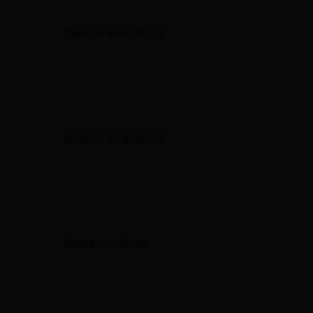
节能评估审查批复结果信息
规划选址意见批复结果信息
用地批复文件结果信息