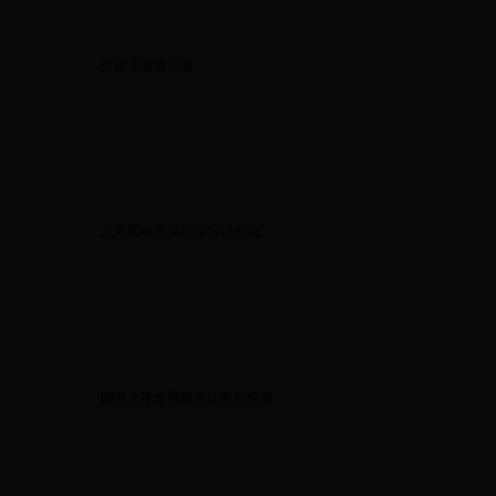
交竣工验收信息
土地招标拍卖挂牌出让信息
国有土地使用权出让合同信息