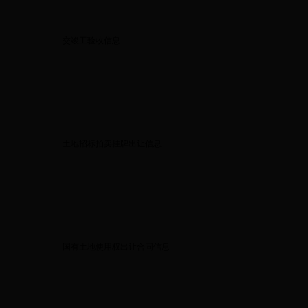
交竣工验收信息
土地招标拍卖挂牌出让信息
国有土地使用权出让合同信息