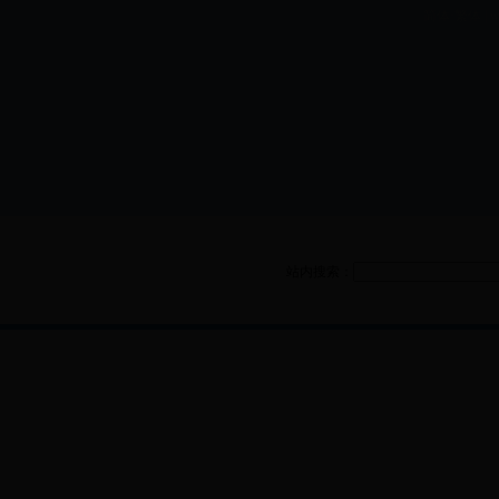
简体·繁体 | ww
项目
站内搜索：