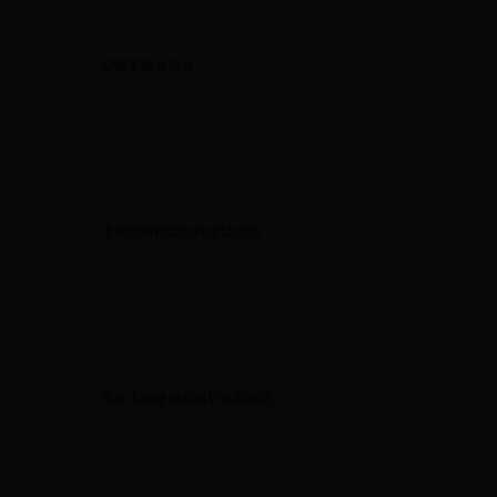
交竣工验收信息
土地招标拍卖挂牌出让信息
国有土地使用权出让合同信息