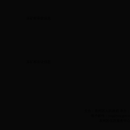
采矿权审批信息
采矿权出让信息
主办：袁州区人民政府 承办：袁州
电子邮件：yzq@yzq.gov.c
袁州区信息服务中心