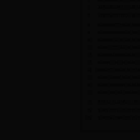
6
3609025892349172012001
7
3609020607633092013004
8
3609020607771962013004
9
3609028888888882013063
10
3609020674719232013011
11
3609027277714472013007
12
3609020544068662012012
13
3609021111111112012057
14
36090257879859X2012112
15
3609025584931582013004
16
3609025988990212012018
17
3609025965394792012006
18
3609012332123452011006
19
3609012332123452011012
20
3609026647889022012017