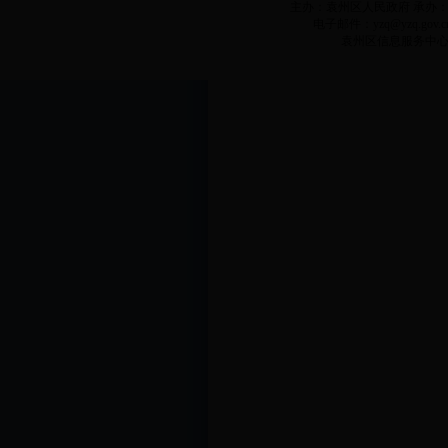
主办：袁州区人民政府 承办：袁州
电子邮件：yzq@yzq.gov.c
袁州区信息服务中心