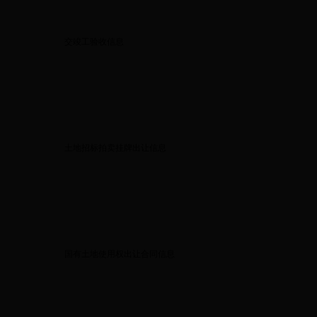
交竣工验收信息
土地招标拍卖挂牌出让信息
国有土地使用权出让合同信息