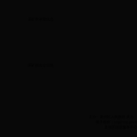
采矿权审批信息
采矿权出让信息
主办：袁州区人民政府 承办：袁州
电子邮件：yzq@yzq.gov.c
袁州区信息服务中心