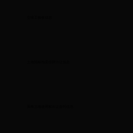
交竣工验收信息
土地招标拍卖挂牌出让信息
国有土地使用权出让合同信息