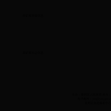
采矿权审批信息
采矿权出让信息
主办：袁州区人民政府 承办：袁州
电子邮件：yzq@yzq.gov.c
袁州区信息服务中心