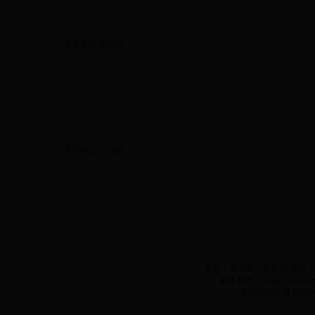
采矿权审批信息
采矿权出让信息
主办：袁州区人民政府 承办：袁州
电子邮件：yzq@yzq.gov.c
袁州区信息服务中心