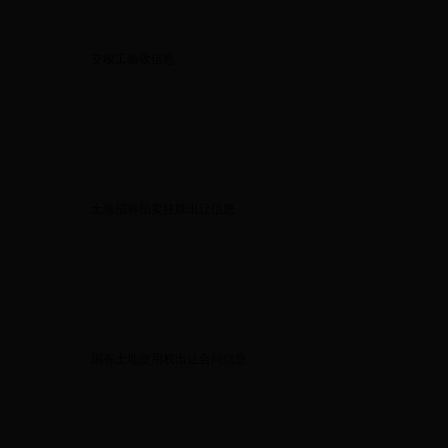
交竣工验收信息
土地招标拍卖挂牌出让信息
国有土地使用权出让合同信息