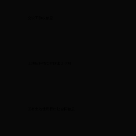
交竣工验收信息
土地招标拍卖挂牌出让信息
国有土地使用权出让合同信息