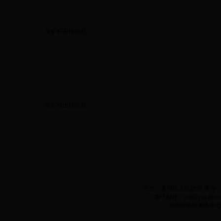
采矿权审批信息
采矿权出让信息
主办：袁州区人民政府 承办：袁州
电子邮件：yzq@yzq.gov.c
袁州区信息服务中心