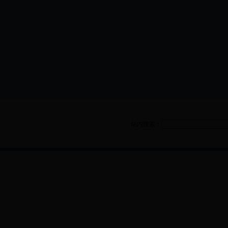
简体·繁体 | ww
项目
站内搜索：