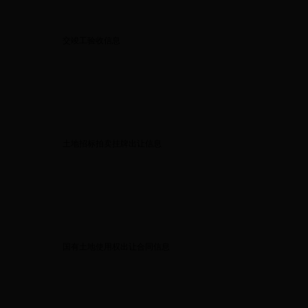
交竣工验收信息
土地招标拍卖挂牌出让信息
国有土地使用权出让合同信息