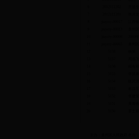
6
2012111202
王逞
7
2012111201
熊月
8
jiuycry-00017
江西
9
jiuycry-00013
袁州区
10
jiuycry-00008
200
11
jiuycry-00003
袁州
12
5158
杨荣
13
5157
周远
14
5156
程有
15
5155
李洪
16
5154
陈武
17
5153
蒋昌
18
5152
李建
19
5151
黄海
20
5150
姜士
主办：袁州区人民政府 承办：袁州