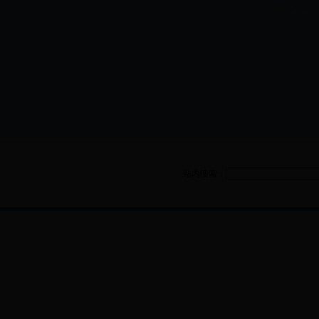
简体·繁体 | ww
项目
站内搜索：