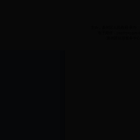
主办：袁州区人民政府 承办：袁州
电子邮件：yzq@yzq.gov.c
袁州区信息服务中心